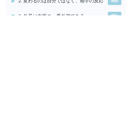
2. 変わるのは自分ではなく、相手の反応
開始
3. 外見は内面の一番外側である
開始
4. イケメンの本質
開始
5. モテる男を分析
(4:06)
開始
6. 外見改善のステップ
開始
外見 - 自分を知る
1. 美しさの正解を知る
開始
2. 顔のパーツを知る
開始
3. イケメンに見える「顔」とは
開始